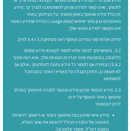
מידע אנונימי – הנו מידע שאינו מאפשר לקטינא לפנות אליך או
לזהותך, ואינו קשור למידע שניתן להשתמש בו לצורך כך. מידע
זה כולל מידע שנאסף באופן פאסיבי על פעילותך באתר
האינטרנט כגון נתוני שימוש (usage data ) במידה שמידע כאמור
אינו מקושר למידע האישי שלך.
פירוט אודות סוגי המידע הנאסף ראה סעיפים 3.3 ו-3.4 להלן.
3.2. באפשרותך לבחור שלא למסור לקטינא מידע מסוים
(לדוגמה, באמצעות שינוי הגדרות העוגיות שלך, אנא ראה סעיף
3.4.2) הבחירה אם למסור כל מידע נתונה להחלטתך, אולם אם
לא תעשה כן, תיתכן הגבלה על מאפייני האתר בהם תוכל
להשתמש.
3.3. מידע הנמסר מרצון מידע הנמסר לחברה מיוזמתך במהלך
שימושך באתר הנאסף על ידינו.
להלן דוגמאות:
מידע אישי שתזין בעת שימושך באתר או רישומך לרשימת
התפוצה של החברה הכולל לדוגמא את שמך המלא,
כתובת דוא"ל, מספר טלפון וכו'.