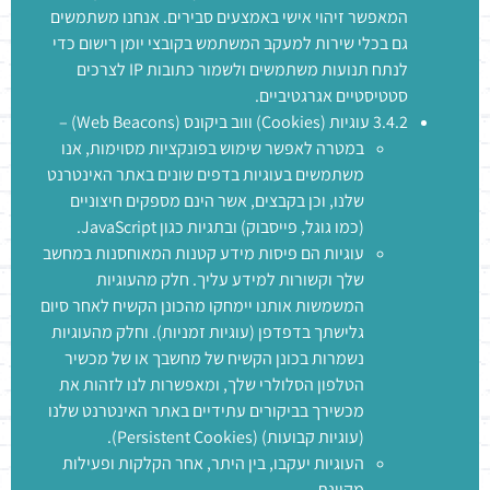
המאפשר זיהוי אישי באמצעים סבירים. אנחנו משתמשים
גם בכלי שירות למעקב המשתמש בקובצי יומן רישום כדי
לנתח תנועות משתמשים ולשמור כתובות IP לצרכים
סטטיסטיים אגרגטיביים.
3.4.2 עוגיות (Cookies) וווב ביקונס (Web Beacons) –
במטרה לאפשר שימוש בפונקציות מסוימות, אנו
משתמשים בעוגיות בדפים שונים באתר האינטרנט
שלנו, וכן בקבצים, אשר הינם מספקים חיצוניים
(כמו גוגל, פייסבוק) ובתגיות כגון JavaScript.
עוגיות הם פיסות מידע קטנות המאוחסנות במחשב
שלך וקשורות למידע עליך. חלק מהעוגיות
המשמשות אותנו יימחקו מהכונן הקשיח לאחר סיום
גלישתך בדפדפן (עוגיות זמניות). וחלק מהעוגיות
נשמרות בכונן הקשיח של מחשבך או של מכשיר
הטלפון הסלולרי שלך, ומאפשרות לנו לזהות את
מכשירך בביקורים עתידיים באתר האינטרנט שלנו
(עוגיות קבועות) (Persistent Cookies).
העוגיות יעקבו, בין היתר, אחר הקלקות ופעילות
מקוונת.