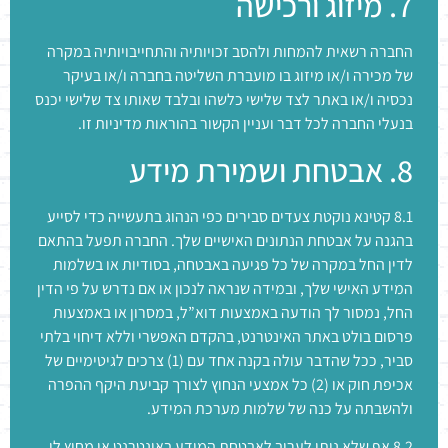
7. מיזוג ורכישה
החברה רשאית להמחות ולהסב זכויותיה והתחייבויותיה במקרה
של מכירה ו/או מיזוג בו מועברת השליטה בחברה ו/או בעיקר
נכסיה ו/או באתר לצד שלישי כלשהו ובלבד שאותו צד שלישי יכנס
בנעלי החברה לכל דבר ועניין הקשור בהוראות מדיניות זו.
8. אבטחת ושמירת מידע
8.1 קטינא נוקטת צעדים סבירים כפי הנהוג בתעשייה כדי לסייע
בהגנה על אבטחת הנתונים האישיים שלך. החברה תפעל בהתאם
לדין החל במקרה של כל פגיעה באבטחה, בסודיות או בשלמות
המידע האישי שלך, ובמידה שנראה לנכון או אם נדרש על פי הדין
החל, נמסור לך הודעה באמצעות דוא”ל, במסרון או באמצעות
פרסום בולט באתר האינטרנט, בהקדם האפשרי וללא דיחוי בלתי
סביר, ככל שהדבר עולה בקנה אחד עם (1) צרכים לגיטימיים של
אכיפת חוק או (2) כל אמצעי הנחוץ לצורך קביעת היקף ההפרה
ולהשבתה על כנה של שלמות מערכת המידע.
8.2 אף שלא ניתן לערוב לאבטחת המידע באינטרנט או מחוץ לו,