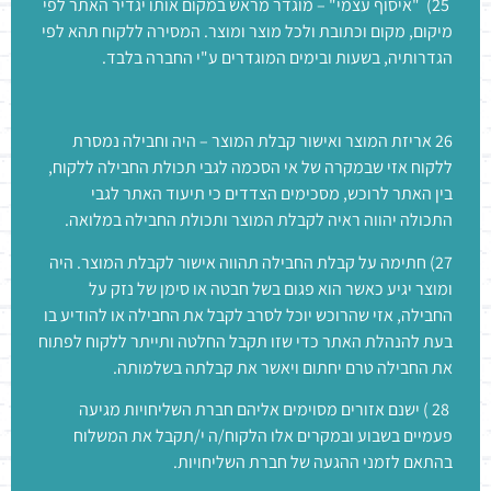
25) "איסוף עצמי" – מוגדר מראש במקום אותו יגדיר האתר לפי
מיקום, מקום וכתובת ולכל מוצר ומוצר. המסירה ללקוח תהא לפי
הגדרותיה, בשעות ובימים המוגדרים ע"י החברה בלבד.
26 אריזת המוצר ואישור קבלת המוצר – היה וחבילה נמסרת
ללקוח אזי שבמקרה של אי הסכמה לגבי תכולת החבילה ללקוח,
בין האתר לרוכש, מסכימים הצדדים כי תיעוד האתר לגבי
התכולה יהווה ראיה לקבלת המוצר ותכולת החבילה במלואה.
27) חתימה על קבלת החבילה תהווה אישור לקבלת המוצר. היה
ומוצר יגיע כאשר הוא פגום בשל חבטה או סימן של נזק על
החבילה, אזי שהרוכש יוכל לסרב לקבל את החבילה או להודיע בו
בעת להנהלת האתר כדי שזו תקבל החלטה ותייתר ללקוח לפתוח
את החבילה טרם יחתום ויאשר את קבלתה בשלמותה.
28 ) ישנם אזורים מסוימים אליהם חברת השליחויות מגיעה
פעמיים בשבוע ובמקרים אלו הלקוח/ה י/תקבל את המשלוח
בהתאם לזמני ההגעה של חברת השליחויות.