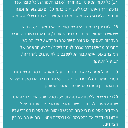
17) כל לקוח המעוניין בהחזרה ו/או בהחלפה של כל מוצר אשר
נרכש דרך האתר זכאי לעשות כן בתוך 30 יום מביצוע ההזמנה,
ובתנאי שלא נעשה שימוש במוצר והמוצר במצב חדש ללא שימוש.
18) לא ניתן לבטל רכישה של מוצרים אשר אשר נעשה בהם
שימוש כלשהוא. כמו-כן מוצרים שהוכנו / הותאמו במיוחד לרוכש
בעקבות העסקה או מוצרים שהאתר נתבקש על ידי הרוכש
להכינם מראש (דבר שגרם לאתר לייצר / לבצע התאמה של
המוצר באופן אישי עבור הגולש) גם כן לא ניתנים להחזרה /
לביטול העסקה.
19) ביטול עסקה ללא חיוב דמי ביטול יתאפשר במקרה של פגם
במוצר אשר נתגלה טרם שימושו ונעשה בתום לב או במקרה של אי
התאמה בין המפרט שפורסם והמוצר שסופק.
20) ל גולש או ללקוח לא תהא תביעה מכל סוג שהוא כלפי האתר
שתהא מעבר לסכום רכישת המוצר או מוצרים באתר בפועל.
הצדדים מסכימים כי סכום הרכישה יהווה את הסכום המרבי עליו
יידונו הצדדים אם בהסכמה ו/או במידה ויהא וויכוח או תביעה בין
הצדדים.