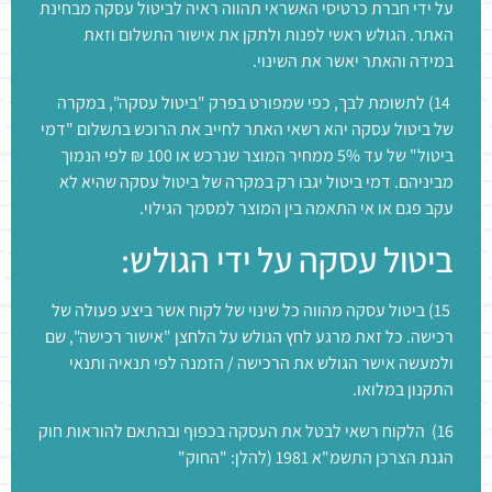
על ידי חברת כרטיסי האשראי תהווה ראיה לביטול עסקה מבחינת
האתר. הגולש ראשי לפנות ולתקן את אישור התשלום וזאת
במידה והאתר יאשר את השינוי.
14) לתשומת לבך, כפי שמפורט בפרק "ביטול עסקה", במקרה
של ביטול עסקה יהא רשאי האתר לחייב את הרוכש בתשלום "דמי
ביטול" של עד 5% ממחיר המוצר שנרכש או 100 ₪ לפי הנמוך
מביניהם. דמי ביטול יגבו רק במקרה של ביטול עסקה שהיא לא
עקב פגם או אי התאמה בין המוצר למסמך הגילוי.
ביטול עסקה על ידי הגולש:
15) ביטול עסקה מהווה כל שינוי של לקוח אשר ביצע פעולה של
רכישה. כל זאת מרגע לחץ הגולש על הלחצן "אישור רכישה", שם
ולמעשה אישר הגולש את הרכישה / הזמנה לפי תנאיה ותנאי
התקנון במלואו.
16) הלקוח רשאי לבטל את העסקה בכפוף ובהתאם להוראות חוק
הגנת הצרכן התשמ"א 1981 (להלן: "החוק"