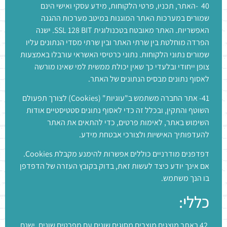
40 -האתר, תכניו, פרטי הלקוחות, מידע עסקי ואישי הינם
שמורים במערכות האתר המוגנות במיטב מערכות ההגנה
האפשריות. האתר מאובטח בטכנולוגית SSL 128 BIT. ישנה
הפרדה מוחלטת בין שרתי האתר ובין שרתי מסדי הנתונים עליו
שמורים נתוני הלקוחות. נתוני כרטיסי האשראי עורבלו באמצעות
צופן ייחודי ובלעדי כך שאין יכולת ממשית למי שאינו מורשה
לאסוף נתונים מבסיס הנתונים של האתר.
41- אתר החברה משתמש ב"עוגיות" (Cookies) לצורך תפעולם
השוטף והתקין, ובכלל זה כדי לאסוף נתונים סטטיסטיים אודות
השימוש באתר, לאימות פרטים, כדי להתאים את האתר
להעדפותיך האישיות ולצורכי אבטחת מידע.
דפדפנים מודרניים כוללים אפשרות להימנע מקבלת Cookies.
אם אינך יודע כיצד לעשות זאת, בדוק בקובץ העזרה של הדפדפן
בו הנך משתמש.
כללי:
42 באתר מוצגים מוצרים מסוגים שונים עם מפרטים שונים. ישנם