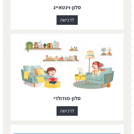
סלון-וינטאייג
לרכישה
סלון-מודולרי
לרכישה